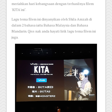
meriahkan hari kebangsaan dengan terhasilnya filem
'KITA' ini".
Lagu tema filem ini dinyanyikan oleh Shila Amzah di
dalam 2 bahasa iaitu Bahasa Malaysia dan Bahasa
Mandarin. Qiss nak anda hayati lirik lagu tema filem ini
juga.