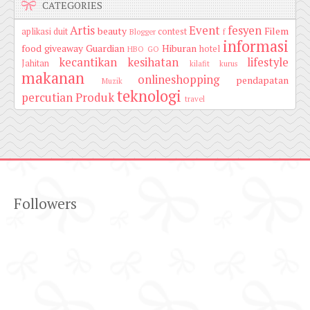
CATEGORIES
Artis
Event
fesyen
beauty
Filem
aplikasi duit
contest
Blogger
f
informasi
food
giveaway
Guardian
Hiburan
hotel
HBO GO
kecantikan
kesihatan
lifestyle
Jahitan
kilafit
kurus
makanan
onlineshopping
pendapatan
Muzik
teknologi
percutian
Produk
travel
Followers