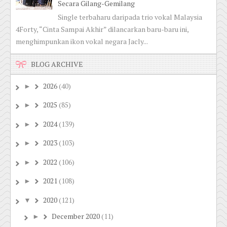
Secara Gilang-Gemilang
Single terbaharu daripada trio vokal Malaysia
4Forty, “Cinta Sampai Akhir” dilancarkan baru-baru ini,
menghimpunkan ikon vokal negara Jacly...
BLOG ARCHIVE
2026
(40)
►
2025
(85)
►
2024
(139)
►
2023
(103)
►
2022
(106)
►
2021
(108)
►
2020
(121)
▼
December 2020
(11)
►