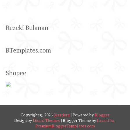
Rezeki Bulanan
BTemplates.com
Shopee
Copyright ©
2026
Qisstiera
| Powered by
Blogger
Design by
Lizard Themes
| Blogger Theme by
Lasantha
-
PremiumBloggerTemplates.com