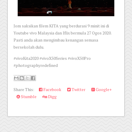
Jom saksikan filem KITA yang berdurasi 9 minit ini di
Youtube vivo Malaysia dan Iflix bermula 27 Ogos 2020.
Pasti anda akan mengimbau kenangan semasa
bersekolah dulu.
#vivoKita2020 #vivoX50Series #vivoX50Pro
#photographyredefined
Share This:
Facebook
Twitter
Google+
Stumble
Digg