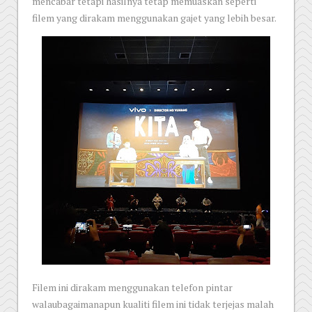
mencabar tetapi hasilnya tetap memuaskan seperti
filem yang dirakam menggunakan gajet yang lebih besar.
Filem ini dirakam menggunakan telefon pintar
walaubagaimanapun kualiti filem ini tidak terjejas malah