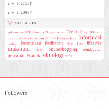
2011
(1)
►
2009
(4)
►
CATEGORIES
Artis
Event
fesyen
beauty
Filem
aplikasi duit
contest
Blogger
f
informasi
food
giveaway
Guardian
Hiburan
hotel
HBO GO
kecantikan
kesihatan
lifestyle
Jahitan
kilafit
kurus
makanan
onlineshopping
pendapatan
Muzik
teknologi
percutian
Produk
travel
Followers