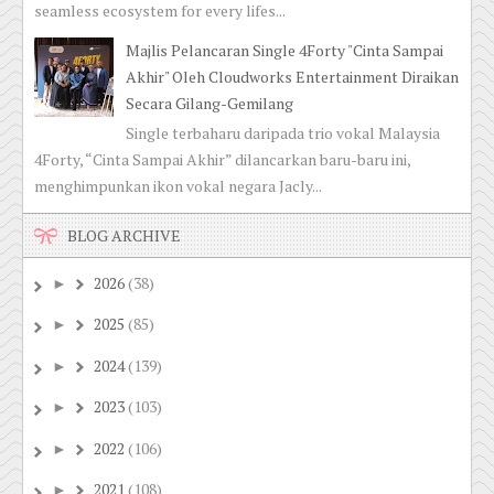
seamless ecosystem for every lifes...
Majlis Pelancaran Single 4Forty "Cinta Sampai
Akhir" Oleh Cloudworks Entertainment Diraikan
Secara Gilang-Gemilang
Single terbaharu daripada trio vokal Malaysia
4Forty, “Cinta Sampai Akhir” dilancarkan baru-baru ini,
menghimpunkan ikon vokal negara Jacly...
BLOG ARCHIVE
2026
(38)
►
2025
(85)
►
2024
(139)
►
2023
(103)
►
2022
(106)
►
2021
(108)
►