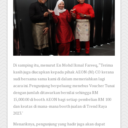
Di samping itu, menurut En Mohd Ikmal Fareeq, “Terima
kasih juga diucapkan kepada pihak AEON (M) CO kerana
sudi bersama sama kami di dalam memeriahkan lagi
acara ini. Pengunjung berpeluang menebus Voucher Tunai
dengan jumlah ditawarkan bernilai sehingga RM
15,000.00 di booth AEON bagi setiap pembelian RM 100
dan keatas di mana-mana booth jualan di Trend Raya
2023."
Menariknya, pengunjung yang hadir juga akan dapat