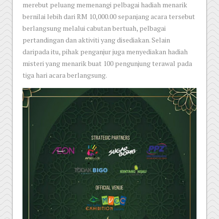
merebut peluang memenangi pelbagai hadiah menarik
bernilai lebih dari RM 10,000.00 sepanjang acara tersebut
berlangsung melalui cabutan bertuah, pelbagai
pertandingan dan aktiviti yang disediakan. Selain
daripada itu, pihak penganjur juga menyediakan hadiah
misteri yang menarik buat 100 pengunjung terawal pada
tiga hari acara berlangsung.