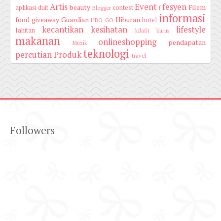
Artis
Event
fesyen
beauty
Filem
aplikasi duit
contest
Blogger
f
informasi
food
giveaway
Guardian
Hiburan
hotel
HBO GO
kecantikan
kesihatan
lifestyle
Jahitan
kilafit
kurus
makanan
onlineshopping
pendapatan
Muzik
teknologi
percutian
Produk
travel
Followers