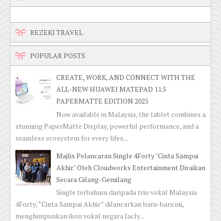
REZEKI TRAVEL
POPULAR POSTS
CREATE, WORK, AND CONNECT WITH THE
ALL-NEW HUAWEI MATEPAD 11.5
PAPERMATTE EDITION 2025
Now available in Malaysia, the tablet combines a
stunning PaperMatte Display, powerful performance, and a
seamless ecosystem for every lifes...
Majlis Pelancaran Single 4Forty "Cinta Sampai
Akhir" Oleh Cloudworks Entertainment Diraikan
Secara Gilang-Gemilang
Single terbaharu daripada trio vokal Malaysia
4Forty, “Cinta Sampai Akhir” dilancarkan baru-baru ini,
menghimpunkan ikon vokal negara Jacly...