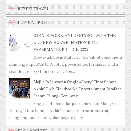
REZEKI TRAVEL
POPULAR POSTS
CREATE, WORK, AND CONNECT WITH THE
ALL-NEW HUAWEI MATEPAD 11.5
PAPERMATTE EDITION 2025
Now available in Malaysia, the tablet combines a
stunning PaperMatte Display, powerful performance, and a
seamless ecosystem for every lifes...
Majlis Pelancaran Single 4Forty "Cinta Sampai
Akhir" Oleh Cloudworks Entertainment Diraikan
Secara Gilang-Gemilang
Single terbaharu daripada trio vokal Malaysia
4Forty, “Cinta Sampai Akhir” dilancarkan baru-baru ini,
menghimpunkan ikon vokal negara Jacly...
BLOG ARCHIVE