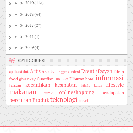
2019
(114)
►
2018
(64)
►
2017
(27)
►
2011
(1)
►
2009
(4)
►
CATEGORIES
Artis
Event
fesyen
beauty
Filem
aplikasi duit
contest
Blogger
f
informasi
food
giveaway
Guardian
Hiburan
hotel
HBO GO
kecantikan
kesihatan
lifestyle
Jahitan
kilafit
kurus
makanan
onlineshopping
pendapatan
Muzik
teknologi
percutian
Produk
travel