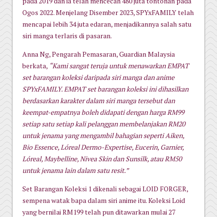
pada 2019 dan ia telah mencecah 480 juta tontonan pada
Ogos 2022. Menjelang Disember 2023, SPYxFAMILY telah
mencapai lebih 34 juta edaran, menjadikannya salah satu
siri manga terlaris di pasaran.
Anna Ng, Pengarah Pemasaran, Guardian Malaysia
berkata,
“Kami sangat teruja untuk menawarkan EMPAT
set barangan koleksi daripada siri manga dan anime
SPYxFAMILY. EMPAT set barangan koleksi ini dihasilkan
berdasarkan karakter dalam siri manga tersebut dan
keempat-empatnya boleh didapati dengan harga RM99
setiap satu setiap kali pelanggan membelanjakan RM20
untuk jenama yang mengambil bahagian seperti Aiken,
Bio Essence, Lóreal Dermo-Expertise, Eucerin, Garnier,
Lóreal, Maybelline, Nivea Skin dan Sunsilk, atau RM50
untuk jenama lain dalam satu resit.”
Set Barangan Koleksi 1 dikenali sebagai LOID FORGER,
sempena watak bapa dalam siri anime itu. Koleksi Loid
yang bernilai RM199 telah pun ditawarkan mulai 27