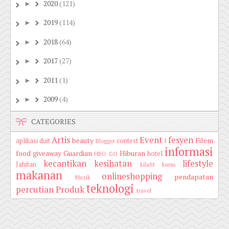
2020
(121)
►
2019
(114)
►
2018
(64)
►
2017
(27)
►
2011
(1)
►
2009
(4)
►
CATEGORIES
Artis
Event
fesyen
beauty
Filem
aplikasi duit
contest
Blogger
f
informasi
food
giveaway
Guardian
Hiburan
hotel
HBO GO
kecantikan
kesihatan
lifestyle
Jahitan
kilafit
kurus
makanan
onlineshopping
pendapatan
Muzik
teknologi
percutian
Produk
travel