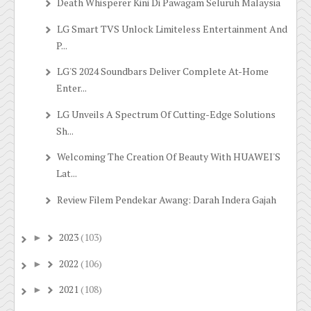
Death Whisperer Kini Di Pawagam Seluruh Malaysia
LG Smart TVS Unlock Limiteless Entertainment And
P...
LG'S 2024 Soundbars Deliver Complete At-Home
Enter...
LG Unveils A Spectrum Of Cutting-Edge Solutions
Sh...
Welcoming The Creation Of Beauty With HUAWEI'S
Lat...
Review Filem Pendekar Awang: Darah Indera Gajah
2023
(103)
►
2022
(106)
►
2021
(108)
►